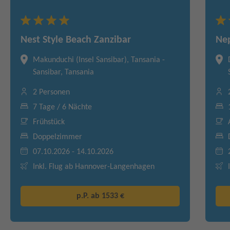
Nest Style Beach Zanzibar
Nep
Makunduchi (Insel Sansibar), Tansania -
Sansibar, Tansania
2 Personen
7 Tage / 6 Nächte
Frühstück
Doppelzimmer
07.10.2026 - 14.10.2026
Inkl. Flug ab Hannover-Langenhagen
p.P. ab
1533 €