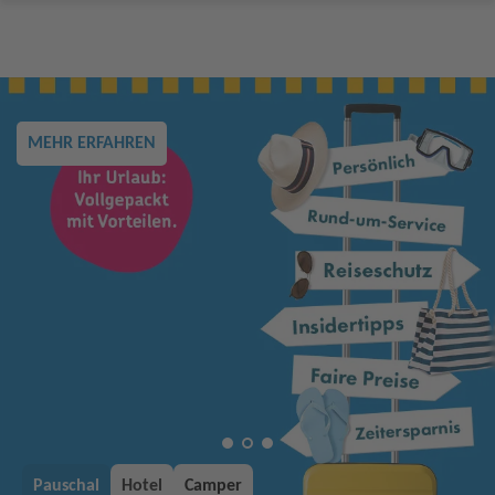
MEHR ERFAHREN
Pauschal
Hotel
Camper