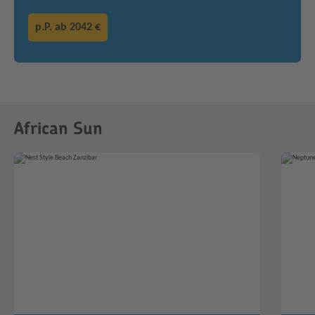
p.P. ab
2042 €
African Sun